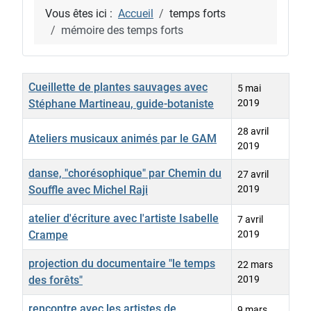
Vous êtes ici :
Accueil
temps forts
mémoire des temps forts
Titre
Date de création
Cueillette de plantes sauvages avec
5 mai
Stéphane Martineau, guide-botaniste
2019
28 avril
Ateliers musicaux animés par le GAM
2019
danse, "chorésophique" par Chemin du
27 avril
Souffle avec Michel Raji
2019
atelier d'écriture avec l'artiste Isabelle
7 avril
Crampe
2019
projection du documentaire "le temps
22 mars
des forêts"
2019
rencontre avec les artistes de
9 mars