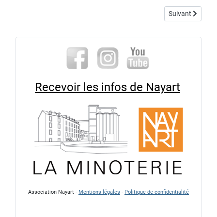
Article suivant 
Suivant
Recevoir les infos de Nayart
Association Nayart -
Mentions légales
-
Politique de confidentialité