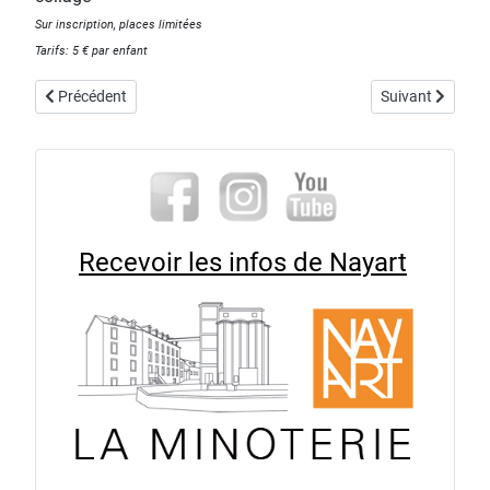
Sur inscription, places limitées
Tarifs: 5 € par enfant
Article précédent : causerie ramifiée poético-scientifique autour de
Article suivant :
Précédent
Suivant
Recevoir les infos de Nayart