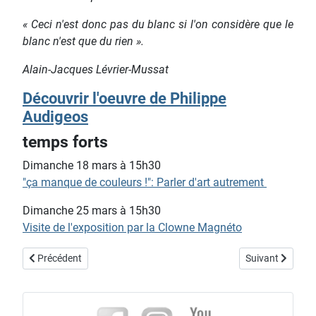
« Ceci n'est donc pas du blanc si l'on considère que le
blanc n'est que du rien ».
Alain-Jacques Lévrier-Mussat
Découvrir l'oeuvre de Philippe
Audigeos
temps forts
Dimanche 18 mars à 15h30
"ça manque de couleurs !": Parler d'art autrement
Dimanche 25 mars à 15h30
Visite de l'exposition par la Clowne Magnéto
Article précédent : exposition "l’infini dehors de la matière"
Article suivant :
Précédent
Suivant