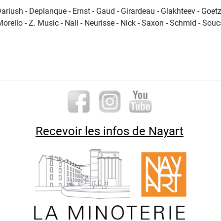
ariush - Deplanque - Ernst - Gaud - Girardeau - Glakhteev - Goetz 
rello - Z. Music - Nall - Neurisse - Nick - Saxon - Schmid - Souca
e à Nay"
Recevoir les infos de Nayart