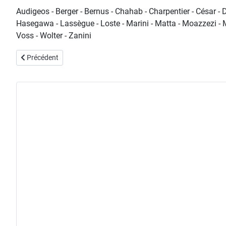
Audigeos - Berger - Bernus - Chahab - Charpentier - César - D
Hasegawa - Lassègue - Loste - Marini - Matta - Moazzezi - Mo
Voss - Wolter - Zanini
Article précédent : exposition "laine et couleurs : la tradition vivant
Précédent