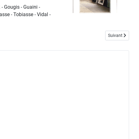
- Gougis - Guaini -
sse - Tobiasse - Vidal -
Article suivant :
Suivant