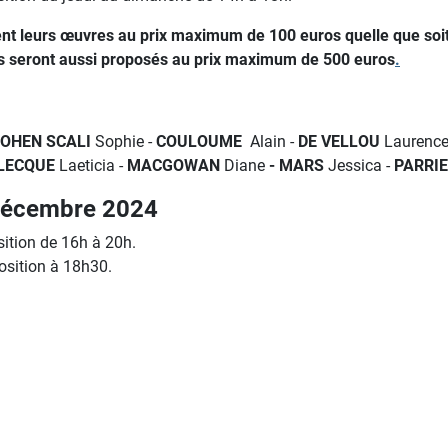
ent leurs œuvres au prix maximum de 100 euros quelle que soit
s seront aussi proposés au prix maximum de 500 euros
.
OHEN SCALI
Sophie -
COULOUME
Alain -
DE VELLOU
Laurence
LECQUE
Laeticia -
MACGOWAN
Diane
- MARS
Jessica -
PARRI
décembre 2024
sition de 16h à 20h.
position à 18h30.