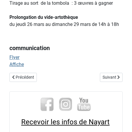
Tirage au sort de la tombola : 3 œuvres à gagner
Prolongation du vide-artothèque
du jeudi 26 mars au dimanche 29 mars de 14h à 18h
communication
Flyer
Affiche
Article précédent : exposition « promenons-nous dans les bois... »
Article suivant :
Précédent
Suivant
Recevoir les infos de Nayart