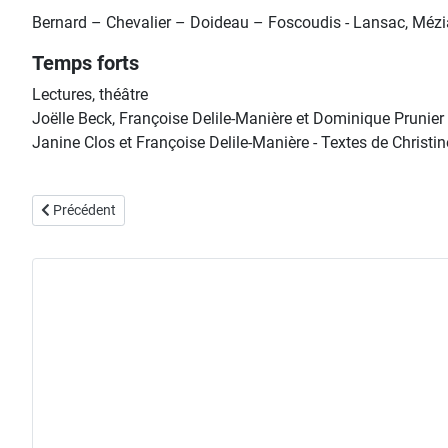
Bernard – Chevalier – Doideau – Foscoudis - Lansac, Mézia
Temps forts
Lectures, théâtre
Joëlle Beck, Françoise Delile-Manière et Dominique Prunie
Janine Clos et Françoise Delile-Manière - Textes de Chris
Article précédent : exposition "petits formats" 2001
Précédent